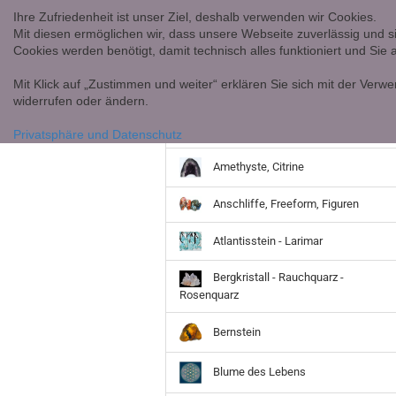
Ihre Zufriedenheit ist unser Ziel, deshalb verwenden wir Cookies.
Mit diesen ermöglichen wir, dass unsere Webseite zuverlässig und s
Cookies werden benötigt, damit technisch alles funktioniert und Sie
Mit Klick auf „Zustimmen und weiter“ erklären Sie sich mit der Verwe
widerrufen oder ändern.
Achate
Privatsphäre und Datenschutz
Amethyste, Citrine
Anschliffe, Freeform, Figuren
Atlantisstein - Larimar
Bergkristall - Rauchquarz -
Rosenquarz
Bernstein
Blume des Lebens