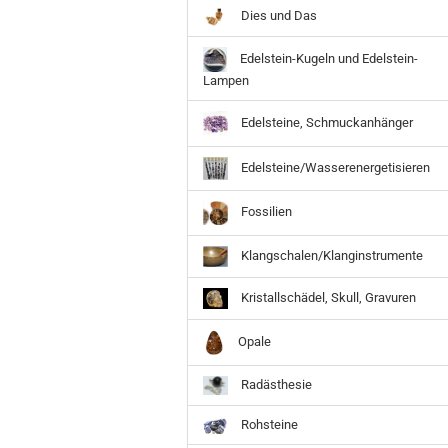
Dies und Das
Edelstein-Kugeln und Edelstein-
Lampen
Edelsteine, Schmuckanhänger
Edelsteine/Wasserenergetisieren
Fossilien
Klangschalen/Klanginstrumente
Kristallschädel, Skull, Gravuren
Opale
Radästhesie
Rohsteine