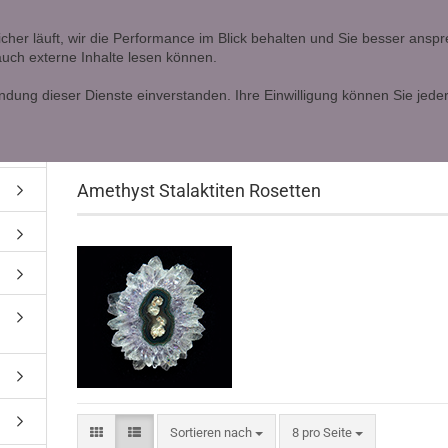
Ö
icher läuft, wir die Performance im Blick behalten und Sie besser ans
 auch externe Inhalte lesen können.
Lieferland
Alle
ndung dieser Dienste einverstanden. Ihre Einwilligung können Sie jeder
»
»
Startseite
Amethyste, Citrine
Amethyst Stalaktiten Rosette
Amethyst Stalaktiten Rosetten
Konto erstellen
Passwort vergessen?
Sortieren nach
8 pro Seite