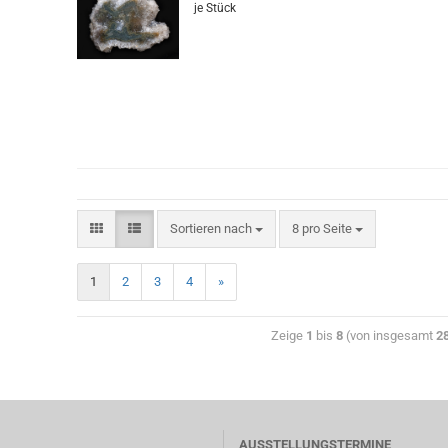
je Stück
Sortieren nach
8 pro Seite
1
2
3
4
»
Zeige
1
bis
8
(von insgesamt
2
AUSSTELLUNGSTERMINE