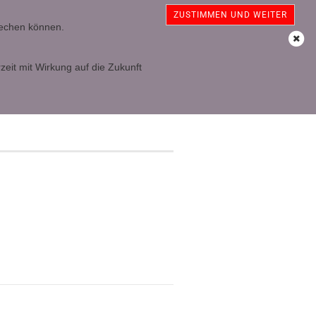
sterreich
Kundenlogin
Merkzettel
ZUSTIMMEN UND WEITER
prechen können.
Ihr Warenkorb
0,00 EUR
zeit mit Wirkung auf die Zukunft
n