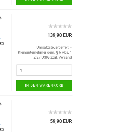
,
139,90 EUR
)
kg
Umsatzsteuerbefreit –
Kleinunternehmer gem. § 6 Abs. 1
Z 27 UStG zzgl.
Versand
IN DEN WARENKORB
,
59,90 EUR
)
kg