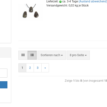
Lieferzeit:
ca. 3-4 Tage
(Ausland abweichend
Versandgewicht:
0,02
kg je Stück
Sortieren nach
8 pro Seite
1
2
3
»
Zeige
1
bis
8
(von insgesamt
1