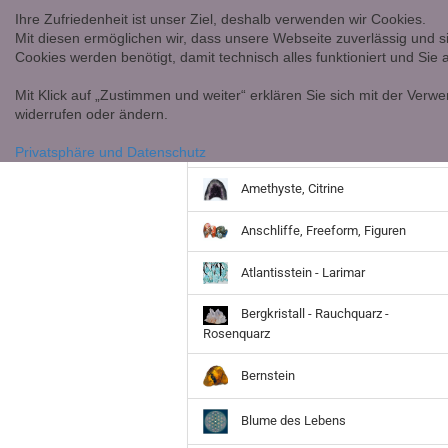
Ihre Zufriedenheit ist unser Ziel, deshalb verwenden wir Cookies.
Mit diesen ermöglichen wir, dass unsere Webseite zuverlässig und s
Cookies werden benötigt, damit technisch alles funktioniert und Sie
Mit Klick auf „Zustimmen und weiter“ erklären Sie sich mit der Verwe
widerrufen oder ändern.
Achate
Privatsphäre und Datenschutz
Amethyste, Citrine
Anschliffe, Freeform, Figuren
Atlantisstein - Larimar
Bergkristall - Rauchquarz -
Rosenquarz
Bernstein
Blume des Lebens