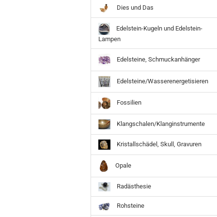
Dies und Das
Edelstein-Kugeln und Edelstein-
Lampen
Edelsteine, Schmuckanhänger
Edelsteine/Wasserenergetisieren
Fossilien
Klangschalen/Klanginstrumente
Kristallschädel, Skull, Gravuren
Opale
Radästhesie
Rohsteine