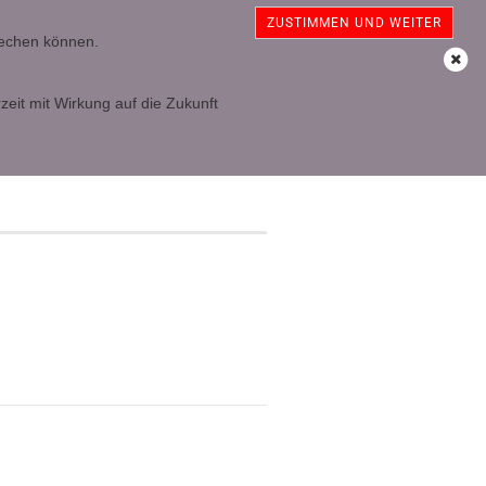
sterreich
Kundenlogin
Merkzettel
ZUSTIMMEN UND WEITER
prechen können.
Ihr Warenkorb
0,00 EUR
zeit mit Wirkung auf die Zukunft
t