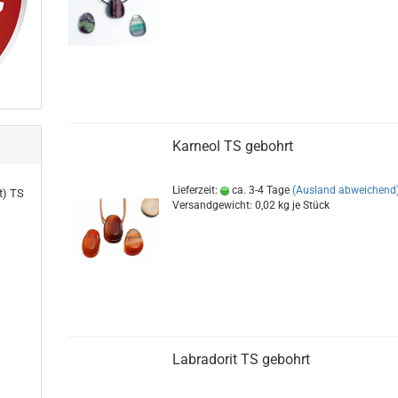
Karneol TS gebohrt
Lieferzeit:
ca. 3-4 Tage
(Ausland abweichend
t) TS
Versandgewicht:
0,02
kg je Stück
Labradorit TS gebohrt