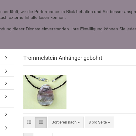
Ö
icher läuft, wir die Performance im Blick behalten und Sie besser ans
 auch externe Inhalte lesen können.
Lieferland
Alle
ndung dieser Dienste einverstanden. Ihre Einwilligung können Sie jeder
»
»
Startseite
Trommelsteine
Trommelstein-Anhänger gebohr
Trommelstein-Anhänger gebohrt
Konto erstellen
Passwort vergessen?
Sortieren nach
8 pro Seite