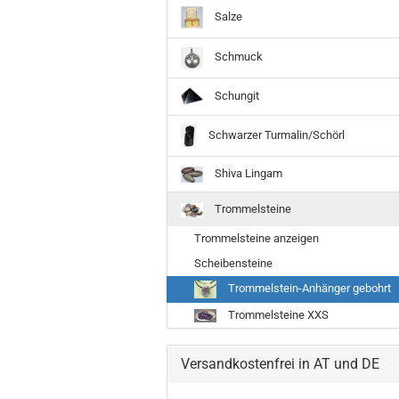
Salze
Schmuck
Schungit
Schwarzer Turmalin/Schörl
Shiva Lingam
Trommelsteine
Trommelsteine anzeigen
Scheibensteine
Trommelstein-Anhänger gebohrt
Trommelsteine XXS
Versandkostenfrei in AT und DE