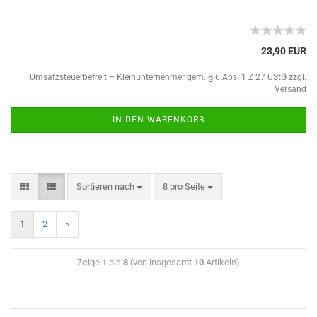
23,90 EUR
Umsatzsteuerbefreit – Kleinunternehmer gem. § 6 Abs. 1 Z 27 UStG zzgl.
Versand
IN DEN WARENKORB
Sortieren nach
8 pro Seite
1
2
»
Zeige
1
bis
8
(von insgesamt
10
Artikeln)