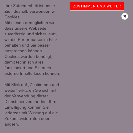
Ihre Zufriedenheit ist unser
ZUSTIMMEN UND WEITER
Ziel, deshalb verwenden wir
Cookies.
Mit diesen ermöglichen wir,
Edelsteine/Wasserenergetisieren
dass unsere Webseite
zuverlässig und sicher läuft,
wir die Performance im Blick
behalten und Sie besser
Bereits in der Antike war es gebräuchlich, Edelsteine in Wasser
ansprechen können.
einzulegen, um die positiven Energien der Steine zu Heilzwecken zu
Cookies werden benötigt,
nutzen.
damit technisch alles
funktioniert und Sie auch
Der Wirkungsmechanismus bei der Herstellung von Edelsteinwasser
externe Inhalte lesen können.
beruht einerseits darauf, dass die
Steine ihre Informationen auf
das Wasser übertragen
und andererseits auf der
Eigenschaft des
Mit Klick auf „Zustimmen und
Wassers, Informationen aufnehmen und speichern
zu können.
weiter“ erklären Sie sich mit
Man spricht dann von 'informiertem' Wasser.
der Verwendung dieser
Dienste einverstanden. Ihre
Wasser ist ein wertvolles und lebenswichtiges Gut. Leben ohne
Einwilligung können Sie
Wasser ist nicht denkbar. Das uns zur Verfügung stehende
jederzeit mit Wirkung auf die
Trinkwasser hat bakteriologisch und analytisch eine sehr gute
Zukunft widerrufen oder
Qualität. Aber durch die Aufbereitung und Filtration hat es nur einen
ändern.
sehr geringen Informationsspeicher und ist ohne Leben.
Durch Edelsteine informiertes Wasser kann diesen Mangel