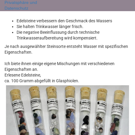
Privatsphäre und
ausgleichen.
Datenschutz
Wasser und Getränke werden belebt und vitalisiert.
Edelsteine verbessern den Geschmack des Wassers
Sie halten Trinkwasser länger frisch.
Die negative Beeinflussung durch technische
Trinkwasseraufbereitung wird kompensiert.
Je nach ausgewählter Steinsorte entsteht Wasser mit spezifischen
Eigenschaften.
Ich biete ihnen einige eigene Mischungen mit verschiedenen
Eigenschaften an.
Erlesene Edelsteine,
ca. 100 Gramm abgefüllt in Glasphiolen.