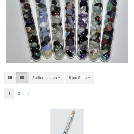
Sortieren nach
8 pro Seite
1
2
»