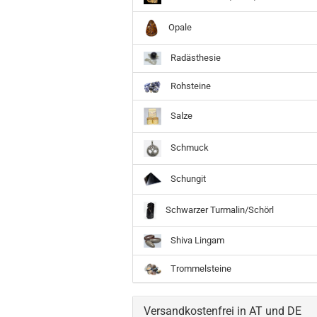
Opale
Radästhesie
Rohsteine
Salze
Schmuck
Schungit
Schwarzer Turmalin/Schörl
Shiva Lingam
Trommelsteine
Versandkostenfrei in AT und DE