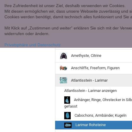
Ihre Zufriedenheit ist unser Ziel, deshalb verwenden wir Cookies.
Mit diesen ermöglichen wir, dass unsere Webseite zuverlässig und s
Cookies werden benötigt, damit technisch alles funktioniert und Sie
Mit Klick auf „Zustimmen und weiter“ erklären Sie sich mit der Verwe
widerrufen oder ändern.
Achate
Privatsphäre und Datenschutz
Amethyste, Citrine
Anschliffe, Freeform, Figuren
Atlantisstein - Larimar
Atlantisstein - Larimar anzeigen
Anhänger, Ringe, Ohrstecker in Silb
gefasst
Cabochons, Armbänder, Kugeln
Larimar Rohsteine