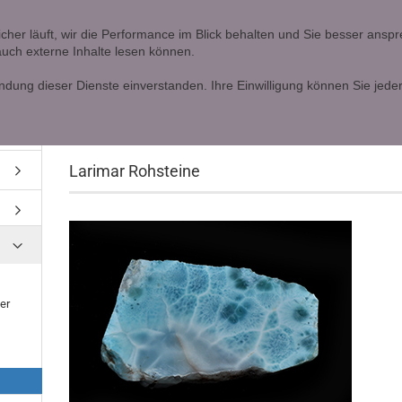
Ö
icher läuft, wir die Performance im Blick behalten und Sie besser ans
 auch externe Inhalte lesen können.
Lieferland
Alle
ndung dieser Dienste einverstanden. Ihre Einwilligung können Sie jeder
»
»
Startseite
Atlantisstein - Larimar
Larimar Rohsteine
Larimar Rohsteine
Konto erstellen
Passwort vergessen?
er