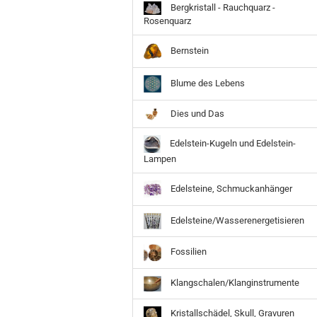
Bergkristall - Rauchquarz -
Rosenquarz
Bernstein
Blume des Lebens
Dies und Das
Edelstein-Kugeln und Edelstein-
Lampen
Edelsteine, Schmuckanhänger
Edelsteine/Wasserenergetisieren
Fossilien
Klangschalen/Klanginstrumente
Kristallschädel, Skull, Gravuren