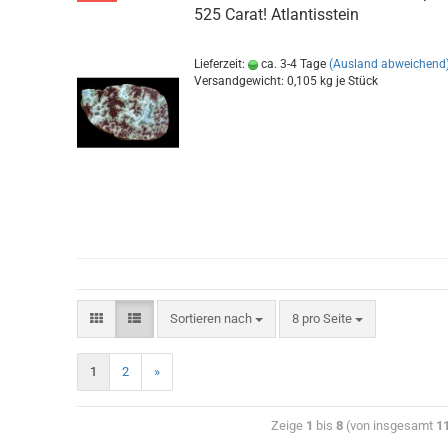
525 Carat! Atlantisstein
Lieferzeit:
ca. 3-4 Tage
(Ausland abweichend
Versandgewicht:
0,105
kg je Stück
Sortieren nach
8 pro Seite
1
2
»
Zeige
1
bis
8
(von insgesamt
1