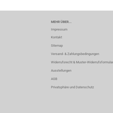
MEHR ÜBER...
Impressum
Kontakt
Sitemap
Versand- & Zahlungsbedingungen
Widerrufsrecht & Muster-Widerrufsformula
Ausstellungen
AGB
Privatsphäre und Datenschutz