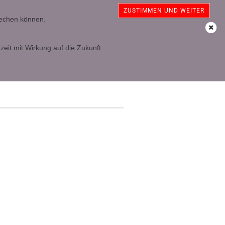
sterreich
Kundenlogin
Merkzettel
ZUSTIMMEN UND WEITER
prechen können.
Ihr Warenkorb
0,00 EUR
zeit mit Wirkung auf die Zukunft