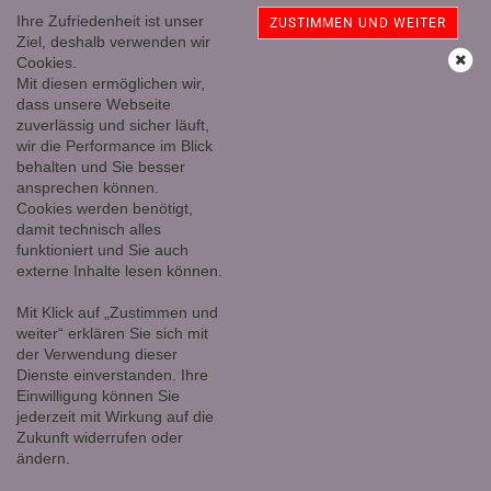
Ihre Zufriedenheit ist unser
ZUSTIMMEN UND WEITER
Ziel, deshalb verwenden wir
Cookies.
Mit diesen ermöglichen wir,
Achatnuß, alle Seiten poliert, auf Holzsockel, mit feiner
dass unsere Webseite
Kristallbildung, 5340 Gramm
zuverlässig und sicher läuft,
wir die Performance im Blick
behalten und Sie besser
ansprechen können.
Cookies werden benötigt,
damit technisch alles
funktioniert und Sie auch
externe Inhalte lesen können.
Mit Klick auf „Zustimmen und
weiter“ erklären Sie sich mit
der Verwendung dieser
Dienste einverstanden. Ihre
Einwilligung können Sie
jederzeit mit Wirkung auf die
Zukunft widerrufen oder
ändern.