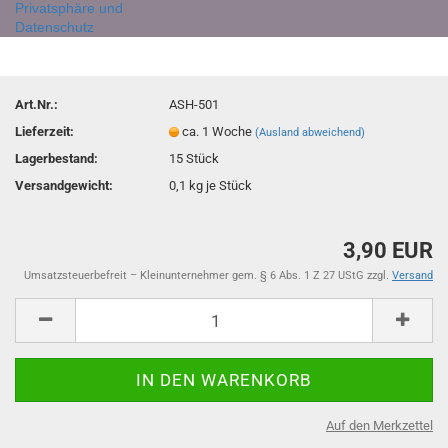
Privatsphäre und
Datenschutz
Art.Nr.:
ASH-501
Lieferzeit:
ca. 1 Woche
(Ausland abweichend)
Lagerbestand:
15
Stück
Versandgewicht:
0,1
kg je Stück
3,90 EUR
Umsatzsteuerbefreit – Kleinunternehmer gem. § 6 Abs. 1 Z 27 UStG zzgl.
Versand
Auf den Merkzettel