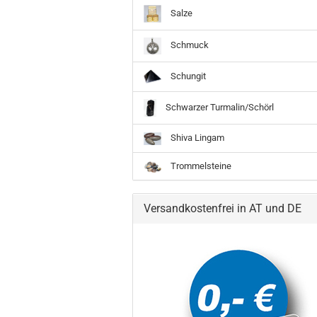
Salze
Schmuck
Schungit
Schwarzer Turmalin/Schörl
Shiva Lingam
Trommelsteine
Versandkostenfrei in AT und DE