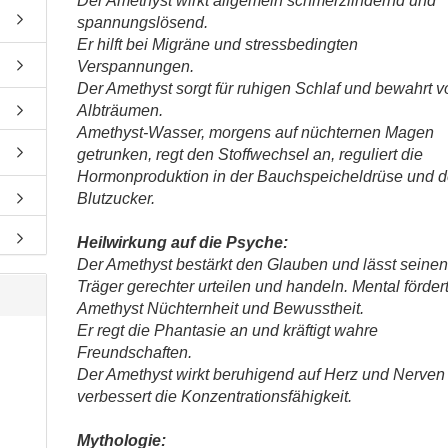
Der Amethyst wirkt allgemein schmerzlindernd und
spannungslösend.
Er hilft bei Migräne und stressbedingten
Verspannungen.
Der Amethyst sorgt für ruhigen Schlaf und bewahrt v
Albträumen.
Amethyst-Wasser, morgens auf nüchternen Magen
getrunken, regt den Stoffwechsel an, reguliert die
Hormonproduktion in der Bauchspeicheldrüse und 
Blutzucker.
Heilwirkung auf die Psyche:
Der Amethyst bestärkt den Glauben und lässt seine
Träger gerechter urteilen und handeln. Mental förder
Amethyst Nüchternheit und Bewusstheit.
Er regt die Phantasie an und kräftigt wahre
Freundschaften.
Der Amethyst wirkt beruhigend auf Herz und Nerven
verbessert die Konzentrationsfähigkeit.
Mythologie: