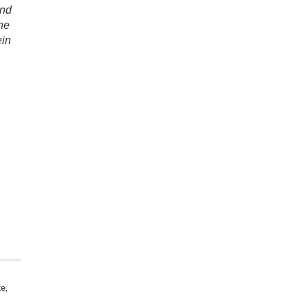
und
ne
ein
e,