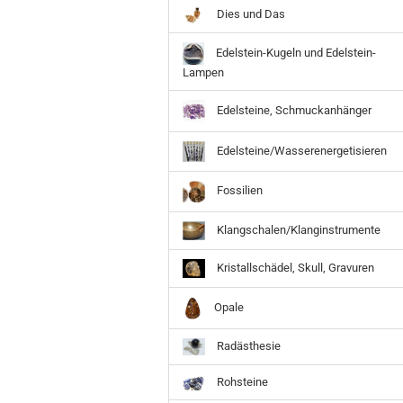
Dies und Das
Edelstein-Kugeln und Edelstein-
Lampen
Edelsteine, Schmuckanhänger
Edelsteine/Wasserenergetisieren
Fossilien
Klangschalen/Klanginstrumente
Kristallschädel, Skull, Gravuren
Opale
Radästhesie
Rohsteine