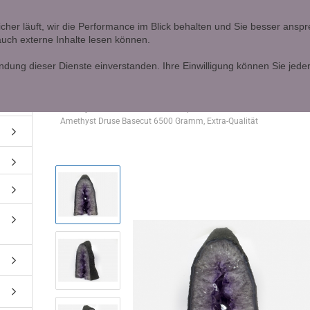
Ö
icher läuft, wir die Performance im Blick behalten und Sie besser ans
 auch externe Inhalte lesen können.
Lieferland
Alle
ndung dieser Dienste einverstanden. Ihre Einwilligung können Sie jeder
»
»
Startseite
Amethyste, Citrine
»
Amethyst und Citrin Drusen und Spitzen
Amethyst Druse Basecut 6500 Gramm, Extra-Qualität
Konto erstellen
Passwort vergessen?