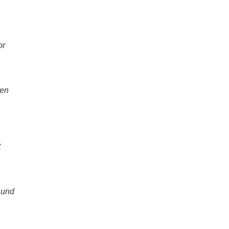
or
den
n
t
 und