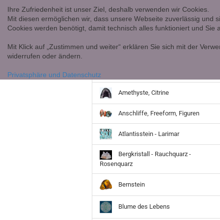
Ihre Zufriedenheit ist unser Ziel, deshalb verwenden wir Cookies.
Mit diesen ermöglichen wir, dass unsere Webseite zuverlässig und s
Cookies werden benötigt, damit technisch alles funktioniert und Sie
Mit Klick auf „Zustimmen und weiter“ erklären Sie sich mit der Verwe
widerrufen oder ändern.
Achate
Privatsphäre und Datenschutz
Amethyste, Citrine
Anschliffe, Freeform, Figuren
Atlantisstein - Larimar
Bergkristall - Rauchquarz -
Rosenquarz
Bernstein
Blume des Lebens