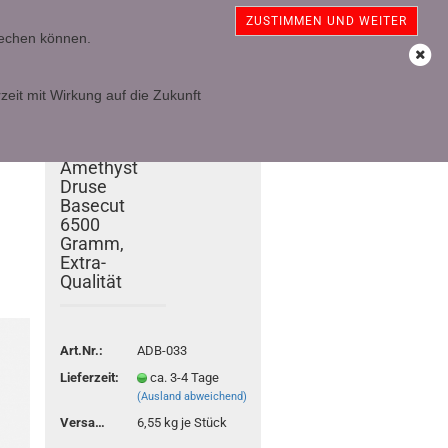
sterreich
Kundenlogin
Merkzettel
ZUSTIMMEN UND WEITER
prechen können.
Ihr Warenkorb
0,00 EUR
zeit mit Wirkung auf die Zukunft
TOP
-8%
Amethyst
Druse
Basecut
6500
Gramm,
Extra-
Qualität
Art.Nr.:
ADB-033
Lieferzeit:
ca. 3-4 Tage
(Ausland abweichend)
Versandgewicht:
6,55
kg je Stück