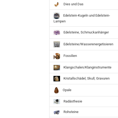
Dies und Das
Edelstein-Kugeln und Edelstein-
Lampen
Edelsteine, Schmuckanhänger
Edelsteine/Wasserenergetisieren
Fossilien
Klangschalen/Klanginstrumente
Kristallschädel, Skull, Gravuren
Opale
Radästhesie
Rohsteine