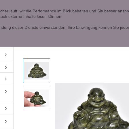
Ö
icher läuft, wir die Performance im Blick behalten und Sie besser ans
 auch externe Inhalte lesen können.
Lieferland
Alle
ndung dieser Dienste einverstanden. Ihre Einwilligung können Sie jeder
»
Startseite
Buddha Jade
Konto erstellen
Passwort vergessen?