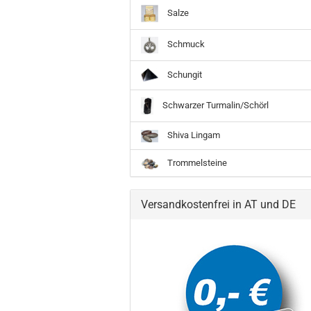
Salze
Schmuck
Schungit
Schwarzer Turmalin/Schörl
Shiva Lingam
Trommelsteine
Versandkostenfrei in AT und DE