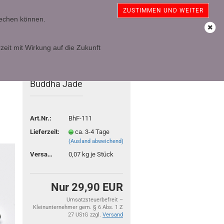
sterreich
Kundenlogin
Merkzettel
ZUSTIMMEN UND WEITER
prechen können.
Ihr Warenkorb
0,00 EUR
zeit mit Wirkung auf die Zukunft
TOP
-25%
Buddha Jade
Art.Nr.:
BhF-111
Lieferzeit:
ca. 3-4 Tage
(Ausland abweichend)
Versandgewicht:
0,07
kg je Stück
Nur 29,90 EUR
Umsatzsteuerbefreit –
Kleinunternehmer gem. § 6 Abs. 1 Z
27 UStG zzgl.
Versand