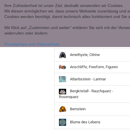
Ihre Zufriedenheit ist unser Ziel, deshalb verwenden wir Cookies.
Mit diesen ermöglichen wir, dass unsere Webseite zuverlässig und s
Cookies werden benötigt, damit technisch alles funktioniert und Sie
Mit Klick auf „Zustimmen und weiter“ erklären Sie sich mit der Verwe
widerrufen oder ändern.
Achate
Privatsphäre und Datenschutz
Amethyste, Citrine
Anschliffe, Freeform, Figuren
Atlantisstein - Larimar
Bergkristall - Rauchquarz -
Rosenquarz
Bernstein
Blume des Lebens