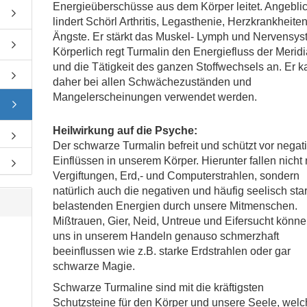
Energieüberschüsse aus dem Körper leitet. Angebli
lindert Schörl Arthritis, Legasthenie, Herzkrankheite
Ängste. Er stärkt das Muskel- Lymph und Nervensys
Körperlich regt Turmalin den Energiefluss der Merid
und die Tätigkeit des ganzen Stoffwechsels an. Er 
daher bei allen Schwächezuständen und
Mangelerscheinungen verwendet werden.
Heilwirkung auf die Psyche:
Der schwarze Turmalin befreit und schützt vor negat
Einflüssen in unserem Körper. Hierunter fallen nicht 
Vergiftungen, Erd,- und Computerstrahlen, sondern
natürlich auch die negativen und häufig seelisch sta
belastenden Energien durch unsere Mitmenschen.
Mißtrauen, Gier, Neid, Untreue und Eifersucht könn
uns in unserem Handeln genauso schmerzhaft
beeinflussen wie z.B. starke Erdstrahlen oder gar
schwarze Magie.
Schwarze Turmaline sind mit die kräftigsten
Schutzsteine für den Körper und unsere Seele, wel