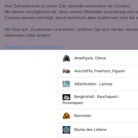
Ihre Zufriedenheit ist unser Ziel, deshalb verwenden wir Cookies.
Mit diesen ermöglichen wir, dass unsere Webseite zuverlässig und s
Cookies werden benötigt, damit technisch alles funktioniert und Sie
Mit Klick auf „Zustimmen und weiter“ erklären Sie sich mit der Verwe
widerrufen oder ändern.
Achate
Privatsphäre und Datenschutz
Amethyste, Citrine
Anschliffe, Freeform, Figuren
Atlantisstein - Larimar
Bergkristall - Rauchquarz -
Rosenquarz
Bernstein
Blume des Lebens