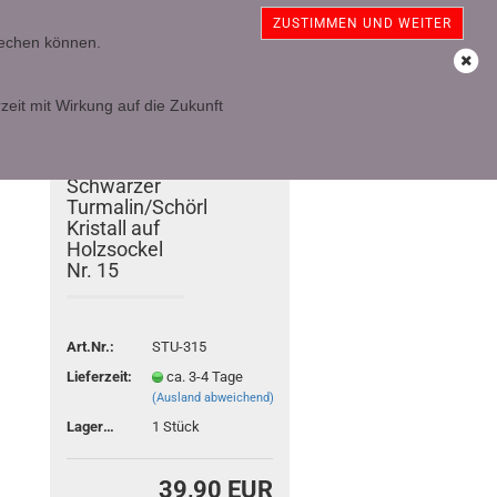
sterreich
Kundenlogin
Merkzettel
ZUSTIMMEN UND WEITER
prechen können.
Ihr Warenkorb
0,00 EUR
zeit mit Wirkung auf die Zukunft
TOP
Schwarzer
Turmalin/Schörl
Kristall auf
Holzsockel
Nr. 15
Art.Nr.:
STU-315
Lieferzeit:
ca. 3-4 Tage
(Ausland abweichend)
Lagerbestand:
1
Stück
39,90 EUR