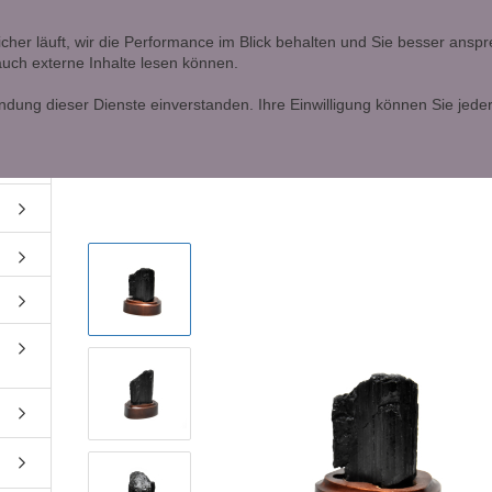
Ö
icher läuft, wir die Performance im Blick behalten und Sie besser ans
 auch externe Inhalte lesen können.
Lieferland
Alle
ndung dieser Dienste einverstanden. Ihre Einwilligung können Sie jeder
»
»
Startseite
Schwarzer Turmalin/Schörl
Schwarzer Turmalin/Schörl Kristall auf Holzsockel Nr. 15
Konto erstellen
Passwort vergessen?