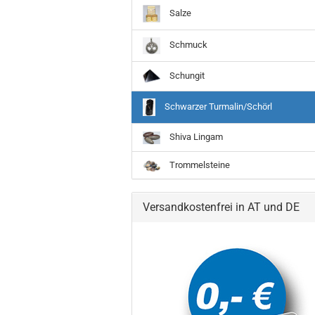
Salze
Schmuck
Schungit
Schwarzer Turmalin/Schörl
Shiva Lingam
Trommelsteine
Versandkostenfrei in AT und DE