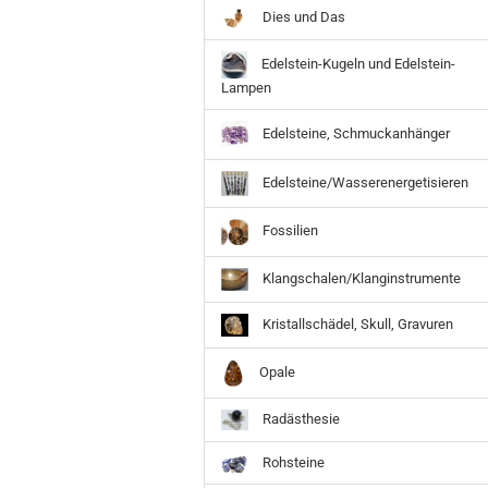
Dies und Das
Edelstein-Kugeln und Edelstein-
Lampen
Edelsteine, Schmuckanhänger
Edelsteine/Wasserenergetisieren
Fossilien
Klangschalen/Klanginstrumente
Kristallschädel, Skull, Gravuren
Opale
Radästhesie
Rohsteine