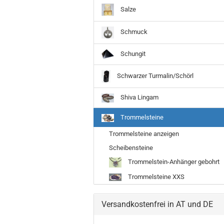
Salze
Schmuck
Schungit
Schwarzer Turmalin/Schörl
Shiva Lingam
Trommelsteine
Trommelsteine anzeigen
Scheibensteine
Trommelstein-Anhänger gebohrt
Trommelsteine XXS
Versandkostenfrei in AT und DE