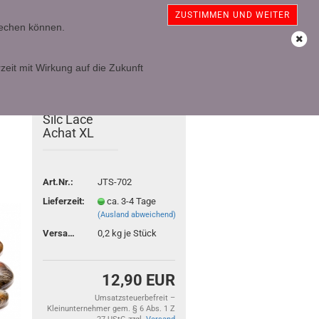
sterreich
Kundenlogin
Merkzettel
ZUSTIMMEN UND WEITER
prechen können.
Ihr Warenkorb
0,00 EUR
zeit mit Wirkung auf die Zukunft
TOP
Silc Lace
Achat XL
Art.Nr.:
JTS-702
Lieferzeit:
ca. 3-4 Tage
(Ausland abweichend)
Versandgewicht:
0,2
kg je Stück
12,90 EUR
Umsatzsteuerbefreit –
Kleinunternehmer gem. § 6 Abs. 1 Z