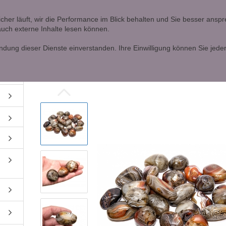
Ö
icher läuft, wir die Performance im Blick behalten und Sie besser ans
 auch externe Inhalte lesen können.
Lieferland
Alle
ndung dieser Dienste einverstanden. Ihre Einwilligung können Sie jeder
»
»
Startseite
Trommelsteine
Silc Lace Achat XL
Konto erstellen
Passwort vergessen?