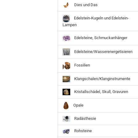
Dies und Das
Edelstein-Kugeln und Edelstein-
Lampen
Edelsteine, Schmuckanhänger
Edelsteine/Wasserenergetisieren
Fossilien
Klangschalen/Klanginstrumente
Kristallschädel, Skull, Gravuren
Opale
Radästhesie
Rohsteine