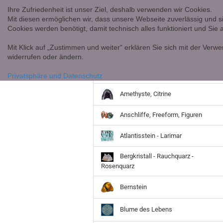
Ihre Zufriedenheit ist unser Ziel, deshalb verwenden wir Cookies.
Mit diesen ermöglichen wir, dass unsere Webseite zuverlässig und s
Cookies werden benötigt, damit technisch alles funktioniert und Sie
Mit Klick auf „Zustimmen und weiter“ erklären Sie sich mit der Verwe
widerrufen oder ändern.
Achate
Privatsphäre und Datenschutz
Amethyste, Citrine
Anschliffe, Freeform, Figuren
Atlantisstein - Larimar
Bergkristall - Rauchquarz -
Rosenquarz
Bernstein
Blume des Lebens