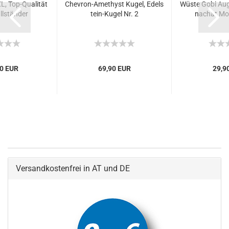
L, Top-Qualität
Chevron-Amethyst Kugel, Edels
Wüste Gobi Au
llständer
tein-Kugel Nr. 2
nachat Mon
0 EUR
69,90 EUR
29,9
Versandkostenfrei in AT und DE