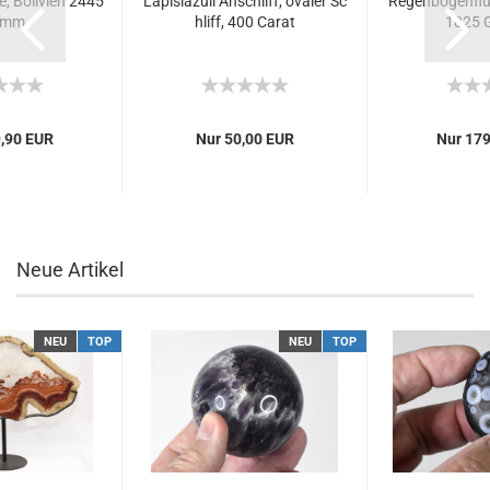
, Bolivien 2445
Lapislazuli Anschliff, ovaler Sc
Regenbogenfluo
amm
hliff, 400 Carat
1825 
,90 EUR
Nur 50,00 EUR
Nur 179
Neue Artikel
NEU
TOP
NEU
TOP