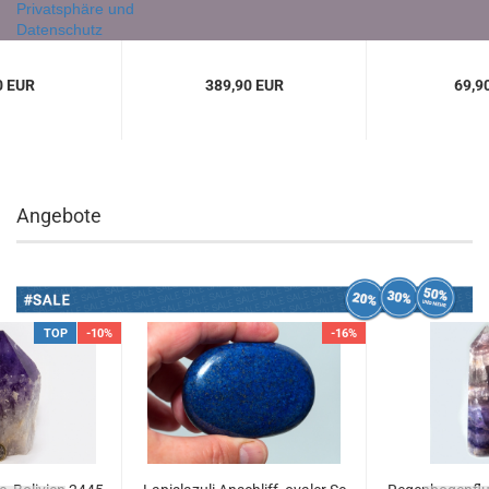
Privatsphäre und
Datenschutz
0 EUR
389,90 EUR
69,9
Angebote
TOP
-10%
-16%