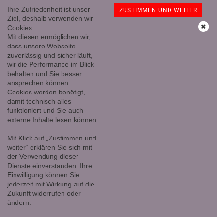
Ihre Zufriedenheit ist unser
ZUSTIMMEN UND WEITER
Ziel, deshalb verwenden wir
Cookies.
Mit diesen ermöglichen wir,
dass unsere Webseite
zuverlässig und sicher läuft,
wir die Performance im Blick
behalten und Sie besser
ansprechen können.
Unsere Empfehlungen
Cookies werden benötigt,
damit technisch alles
funktioniert und Sie auch
externe Inhalte lesen können.
NEU
TOP
TOP
Mit Klick auf „Zustimmen und
weiter“ erklären Sie sich mit
der Verwendung dieser
Dienste einverstanden. Ihre
Einwilligung können Sie
jederzeit mit Wirkung auf die
Zukunft widerrufen oder
st Kugel, Edels
Amethyst Druse 6650 Gramm,
Versteinertes 
ändern.
el Nr. 2
Extra Qualität
r, Stamm pol